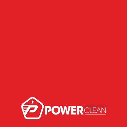
Power Clean marca presença em
evento automotivo e reforça
compromisso com qualidade.
Limpeza da caixa evaporadora do ar-
condicionado: Por que é essencial
para sua saúde e o desempenho do
veículo?
Nuvem de Tags
AditivosAutomotivos
AirCleaner
AltaPerformance
ArCondicionado
CuideDaSuaSaúde