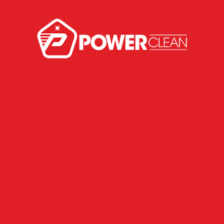
Power Clean marca presença em evento automotivo e reforça
compromisso com qualidade.
Limpeza da caixa evaporadora do ar-condicionado: Por que é
essencial para sua saúde e o desempenho do veículo?
Recent Comments
Nenhum comentário para mostrar.
Utilize nossos canais para